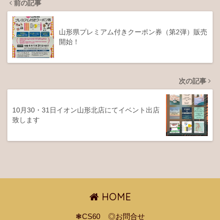
前の記事
山形県プレミアム付きクーポン券（第2弾）販売
開始！
次の記事
10月30・31日イオン山形北店にてイベント出店
致します
HOME
❃CS60
◎お問合せ