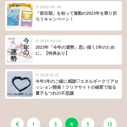
2023-06-28
「節目期」を知って激動の2023年を乗り切
ろうキャンペーン！
2023-02-03
2023年「今年の運勢」思い描く1年のため
に。【特典あり】
2022-12-27
今年1年のご縁に感謝♡エネルギークリアセ
ッション開催！フリマサイトの確変で知る
量子もつれの不思議
1
…
3
4
5
…
12